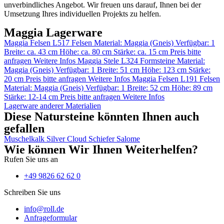
unverbindliches Angebot. Wir freuen uns darauf, Ihnen bei der
Umsetzung Ihres individuellen Projekts zu helfen.
Maggia Lagerware
Maggia Felsen L517
Felsen
Material:
Maggia (Gneis)
Verfügbar: 1
Breite: ca. 43 cm
Höhe: ca. 80 cm
Stärke: ca. 15 cm
Preis bitte
anfragen
Weitere Infos
Maggia Stele L324
Formsteine
Material:
Maggia (Gneis)
Verfügbar: 1
Breite: 51 cm
Höhe: 123 cm
Stärke:
20 cm
Preis bitte anfragen
Weitere Infos
Maggia Felsen L191
Felsen
Material:
Maggia (Gneis)
Verfügbar: 1
Breite: 52 cm
Höhe: 89 cm
Stärke: 12-14 cm
Preis bitte anfragen
Weitere Infos
Lagerware anderer Materialien
Diese Natursteine könnten Ihnen auch
gefallen
Muschelkalk
Silver Cloud
Schiefer
Salome
Wie können Wir Ihnen Weiterhelfen?
Rufen Sie uns an
+49 9826 62 62 0
Schreiben Sie uns
info@roll.de
Anfrageformular